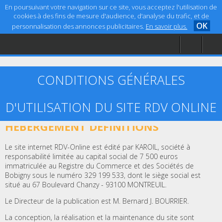
En poursuivant votre navigation sur ce site, vous acceptez l'utilisation de
cookies à des fins de mesure d'audience, d'analyse du trafic, et de
OK
personnalisation des annonces publicitaires.
En savoir plus.
Accueil
Aide
Mentions légales
CONDITIONS GÉNÉRALES
D'UTILISATION DU SITE RDV ONLINE
ARTICLE 1 – ÉDITEUR, CRÉATION ET
HÉBERGEMENT DÉFINITIONS
Le site internet RDV-Online est édité par KAROIL, société à
responsabilité limitée au capital social de 7 500 euros
immatriculée au Registre du Commerce et des Sociétés de
Bobigny sous le numéro 329 199 533, dont le siège social est
situé au 67 Boulevard Chanzy - 93100 MONTREUIL.
Le Directeur de la publication est M. Bernard J. BOURRIER.
La conception, la réalisation et la maintenance du site sont